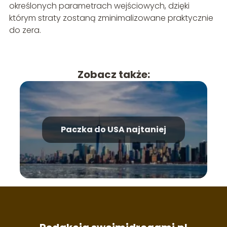
określonych parametrach wejściowych, dzięki
którym straty zostaną zminimalizowane praktycznie
do zera.
Zobacz także:
Paczka do USA najtaniej