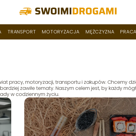
A
TRANSPORT
MOTORYZACJA
MĘŻCZYZNA
PRAC
at pracy, motoryzacji, transportu i zakupów. Chcemy dziel
ardziej zawiłe tematy. Naszym celem jest, by każdy mógł
rady w codziennym życiu.