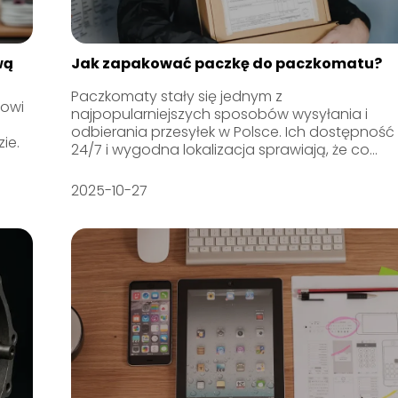
wą
Jak zapakować paczkę do paczkomatu?
Paczkomaty stały się jednym z
nowi
najpopularniejszych sposobów wysyłania i
odbierania przesyłek w Polsce. Ich dostępność
ie.
24/7 i wygodna lokalizacja sprawiają, że co...
2025-10-27