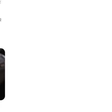
z
ą
ć