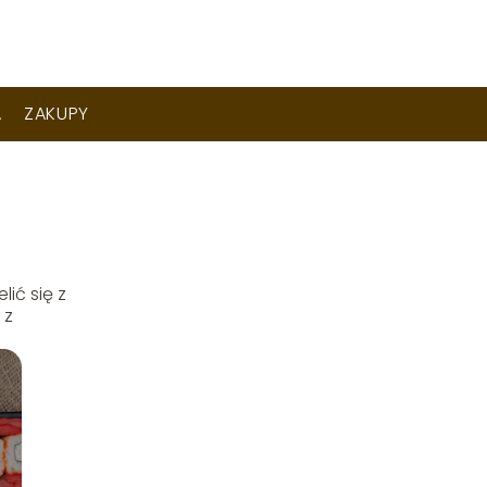
A
ZAKUPY
ić się z
 z