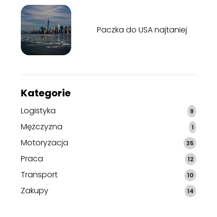
Paczka do USA najtaniej
Kategorie
Logistyka
9
Mężczyzna
1
Motoryzacja
35
Praca
12
Transport
10
Zakupy
14